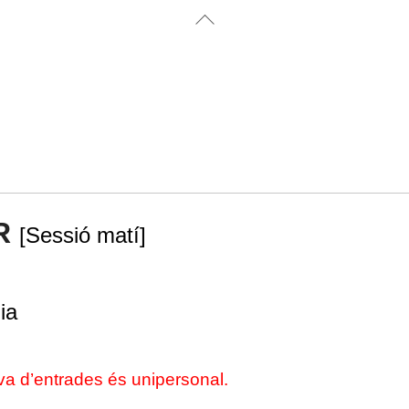
Back
To
Top
OR
[Sessió matí]
ia
va d’entrades és unipersonal.