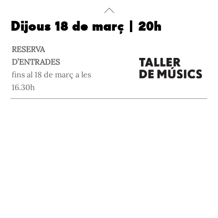
Skip
Back
to
To
Dijous 18 de març | 20h
content
Top
RESERVA
D’ENTRADES
fins al 18 de març a les
16.30h