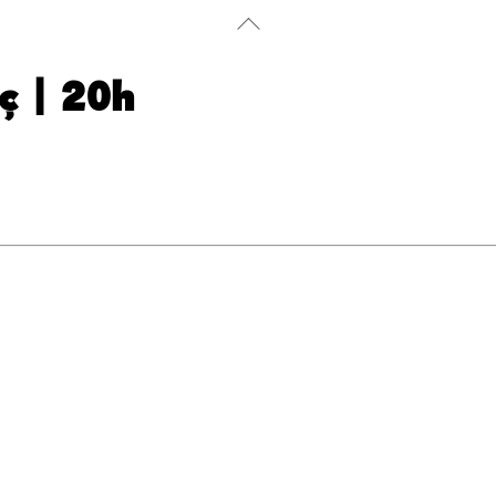
Back
To
Top
ç | 20h